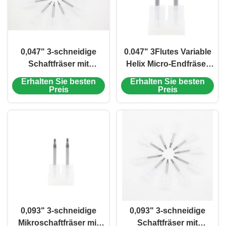
0,047" 3-schneidige
0.047" 3Flutes Variable
Schaftfräser mit
Helix Micro-Endfräser
variabler Helix und
für
Erhalten Sie besten
Erhalten Sie besten
Mikrodurchmesser für
Aluminiumlegierungen,
Preis
Preis
Aluminiumlegierungen,
Kupferlegierung AlTiN-
Kupferlegierung mit
Beschichtung
PVD-Beschichtung
0,093" 3-schneidige
0,093" 3-schneidige
Mikroschaftfräser mit
Schaftfräser mit