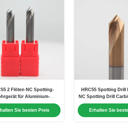
5 2 Flöten NC Spotting-
HRC55 Spotting Drill 
hrgerät für Aluminium-
NC Spotting Drill Carbi
Festkarbid-Bohrgerät
120mm TiSiN besc
halten Sie besten Preis
Erhalten Sie best