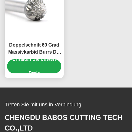
Doppelschnitt 60 Grad
Massivkarbid Burrs Die
Schleifmaschine Bit 1/8
Erhalten Sie besten
"Durchmesser 1/8"
Schaft
Preis
Treten Sie mit uns in Verbindung
CHENGDU BABOS CUTTING TECH
CO.,LTD