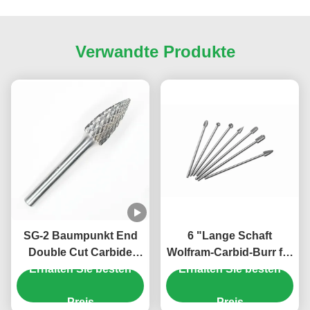
Verwandte Produkte
SG-2 Baumpunkt End
6 "Lange Schaft
Double Cut Carbide
Wolfram-Carbid-Burr für
Erhalten Sie besten
Burr 1/4 "Schack
die Schleifmaschine
Erhalten Sie besten
Carbide Burrs für die
Erweiterte Standard-
Schleifmaschine 5/16" X
Preis
Wolfram-Burr-Bits
Preis