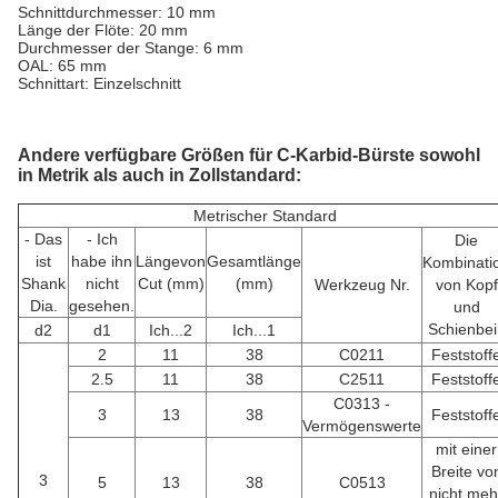
Schnittdurchmesser: 10 mm
Länge der Flöte: 20 mm
Durchmesser der Stange: 6 mm
OAL: 65 mm
Schnittart: Einzelschnitt
Andere verfügbare Größen für C-Karbid-Bürste sowohl
in Metrik als auch in Zollstandard:
Metrischer Standard
- Das
- Ich
Die
ist
habe ihn
Länge
von
Gesamtlänge
Kombinati
Shank
nicht
Cut (mm)
(mm)
Werkzeug Nr.
von Kopf
Dia.
gesehen.
und
Schienbei
d
2
d
1
Ich...
2
Ich...
1
2
11
38
C0211
Feststoff
2.5
11
38
C2511
Feststoff
C0313 -
3
13
38
Feststoff
Vermögenswerte
mit einer
Breite vo
3
5
13
38
C0513
nicht meh