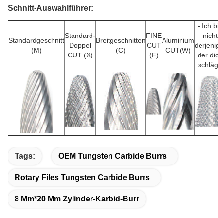
Schnitt-Auswahlführer:
- Ich b
Standard-
FINE
nicht
Standardgeschnitt
Breitgeschnitten
Aluminium
Doppel
CUT
derjeni
(M)
(C)
CUT(W)
CUT (X)
(F)
der di
schläg
Tags:
OEM Tungsten Carbide Burrs
Rotary Files Tungsten Carbide Burrs
8 Mm*20 Mm Zylinder-Karbid-Burr