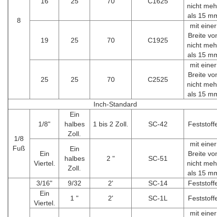
16
25
70
C1625
nicht meh
als 15 m
8
mit einer
Breite vo
19
25
70
C1925
nicht meh
als 15 m
mit einer
Breite vo
25
25
70
C2525
nicht meh
als 15 m
Inch-Standard
Ein
1/8"
halbes
1 bis 2 Zoll.
SC-42
Feststoff
Zoll.
1/8
mit einer
Fuß
Ein
Ein
Breite vo
halbes
2 "
SC-51
Viertel.
nicht meh
Zoll.
als 15 m
3/16"
9/32
2'
SC-14
Feststoff
Ein
1 "
2'
SC-1L
Feststoff
Viertel.
mit einer