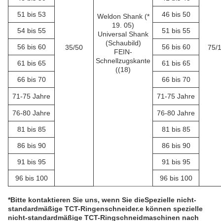
51 bis 53
46 bis 50
Weldon Shank (*
19. 05)
54 bis 55
51 bis 55
Universal Shank
(Schaubild)
56 bis 60
56 bis 60
35/50
75/
FEIN-
Schnellzugskante
61 bis 65
61 bis 65
((18)
66 bis 70
66 bis 70
71-75 Jahre
71-75 Jahre
76-80 Jahre
76-80 Jahre
81 bis 85
81 bis 85
86 bis 90
86 bis 90
91 bis 95
91 bis 95
96 bis 100
96 bis 100
*Bitte kontaktieren Sie uns, wenn Sie die
Spezielle nicht-
standardmäßige TCT-Ringenschneider.
e können spezielle
nicht-standardmäßige TCT-Ringschneidmaschinen nach