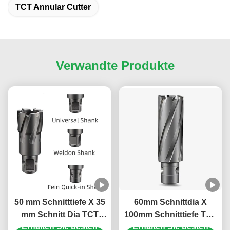
TCT Annular Cutter
Verwandte Produkte
50 mm Schnitttiefe X 35
60mm Schnittdia X
mm Schnitt Dia TCT
100mm Schnitttiefe TCT
Erhalten Sie besten
Ringschneider mit
Ringschneider 18mm
Erhalten Sie besten