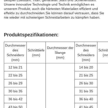
Beispiel Edelstahl, Titan, gehärteter Stahl und Schienenstahl.
Unsere innovative Technologie und Technik ermöglichen es
unserem Produkt, auch die härtesten Materialien effizient und
effektiv zu durchschneiden.Sie können darauf vertrauen, dass Sie
nie wieder mit schwierigen Schneidarbeiten zu kämpfen haben.
Produktspezifikationen:
Durchmesser
Durchmesser
Durchmesser der
des
Schnitttiefe
des
Schnit
Stange
Schneiders
(mm)
Schneiders
(m
(mm)
(mm)
(mm)
12 bis 21
14 bis 20
22 bis 25
21 bis 25
26 bis 29
26 bis 30
30 bis 35
31 bis 35
36 bis 42
36 bis 40
43 bis 50
41 bis 45