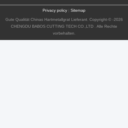
Privacy policy
|
Sitemap
Gute Qualität Chinas Hartmetallgrat Lieferant. Copyright-© -2026
CHENGDU BABOS CUTTING TECH CO.,LTD . Alle Rechte
vorbehalten.